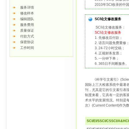
2010年SCI收录的中国
服务详情
修改样本
编辑团队
SCI论文修改服务
服务费用
SCI论文修改服务：
质量保证
SCI论文修改服务
付款方式
1. 先修改后付款；
保密协议
2. 语言问题免费重修
工作时间
3. 24-72小时交稿；
4. 正规财务发票；
5. 一分钟下单；
6. 365日不间断服
《科学引文索引》(Science 
国际上三大检索系统中最著
刊，尤其是它的引文索引表现
制度来看，它具有一定的客观
术水平的发展情况。特别是每
次》(Current Content)作
SCI/EI/SSCI/CSSCI/A&HC