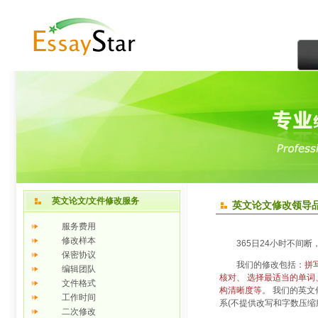
英文论文/文件修改服务
英文论文修改领导品牌 -
服务费用
修改样本
365日24小时不间断
保密协议
我们的修改包括：
拼
编辑团队
核对、 选择最适当的单
文件格式
构清晰度等
。 我们的英
工作时间
系(不提供改写和字数压缩
二次修改